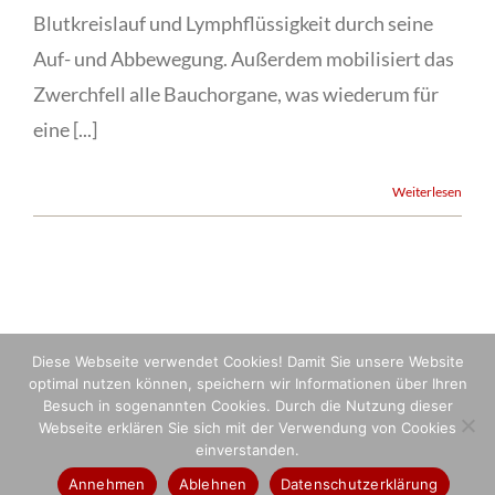
Blutkreislauf und Lymphflüssigkeit durch seine
Auf- und Abbewegung. Außerdem mobilisiert das
Zwerchfell alle Bauchorgane, was wiederum für
eine [...]
Weiterlesen
Diese Webseite verwendet Cookies! Damit Sie unsere Website
optimal nutzen können, speichern wir Informationen über Ihren
Besuch in sogenannten Cookies. Durch die Nutzung dieser
Webseite erklären Sie sich mit der Verwendung von Cookies
© Copyright 2024 physio4health e.U.|
Impressum
|
Datenschutz
|
AGB
| All
einverstanden.
Rights Reserved
Annehmen
Ablehnen
Datenschutzerklärung