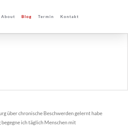
About
Blog
Termin
Kontakt
zburg über chronische Beschwerden gelernt habe
g begegne ich täglich Menschen mit